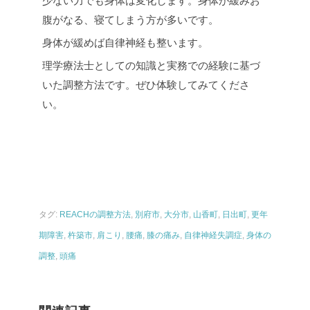
少ない力でも身体は変化します。身体が緩みお
腹がなる、寝てしまう方が多いです。
身体が緩めば自律神経も整います。
理学療法士としての知識と実務での経験に基づ
いた調整方法です。ぜひ体験してみてくださ
い。
タグ:
REACHの調整方法
,
別府市
,
大分市
,
山香町
,
日出町
,
更年
期障害
,
杵築市
,
肩こり
,
腰痛
,
膝の痛み
,
自律神経失調症
,
身体の
調整
,
頭痛